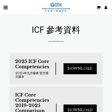
ICF 參考資料
2025 ICF Core 
Competencies
DOWNLOAD
2025年九月發表 官方英
文版本
ICF Core 
Competencies 
2019-2025 
DOWNLOAD
Comparison 